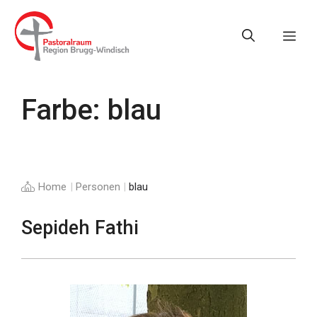
Springe
zum
Me
Inhalt
Farbe:
blau
Home
|
Personen
|
blau
Sepideh Fathi