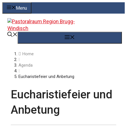
Springe
Menu
zum
Inhalt
Menü
Home
|
Agenda
|
Eucharistiefeier und Anbetung
Eucharistiefeier und
Anbetung