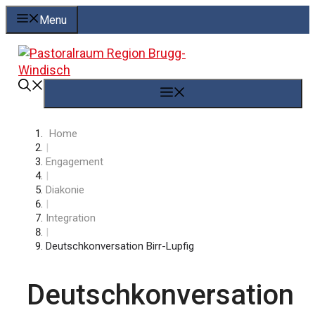
Springe
Menu
zum
Inhalt
Menü
Home
|
Engagement
|
Diakonie
|
Integration
|
Deutschkonversation Birr-Lupfig
Deutschkonversation