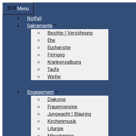
Springe
Menu
zum
Notfall
Inhalt
Sakramente
Beichte I Versöhnung
Ehe
Eucharistie
Firmung
Krankensalbung
Taufe
Weihe
Engagement
Diakonie
Frauenvereine
Jungwacht I Blauring
Kirchenmusik
Liturgie
Ministranten