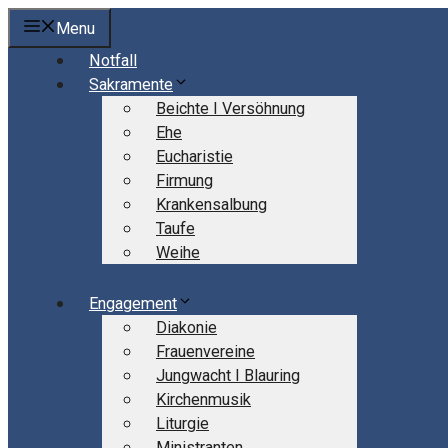
Springe
Menu
zum
Notfall
Inhalt
Sakramente
Beichte I Versöhnung
Ehe
Eucharistie
Firmung
Krankensalbung
Taufe
Weihe
Engagement
Diakonie
Frauenvereine
Jungwacht I Blauring
Kirchenmusik
Liturgie
Ministranten