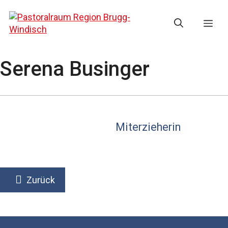
Springe
zum
Me
Inhalt
Serena Businger
Miterzieherin
Zurück