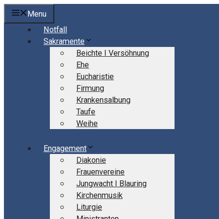
Springe
Menu
zum
Notfall
Inhalt
Sakramente
Beichte I Versöhnung
Ehe
Eucharistie
Firmung
Krankensalbung
Taufe
Weihe
Engagement
Diakonie
Frauenvereine
Jungwacht I Blauring
Kirchenmusik
Liturgie
Ministranten