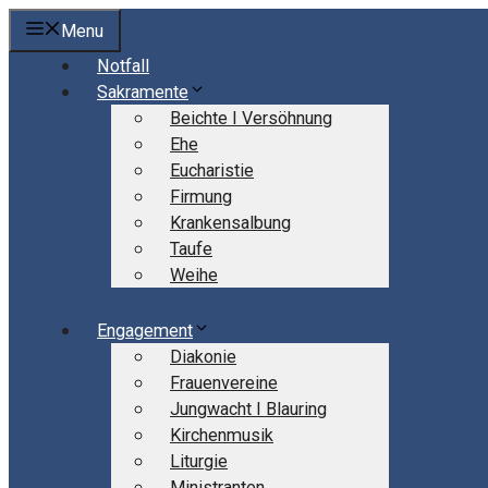
Springe
Menu
zum
Notfall
Inhalt
Sakramente
Beichte I Versöhnung
Ehe
Eucharistie
Firmung
Krankensalbung
Taufe
Weihe
Engagement
Diakonie
Frauenvereine
Jungwacht I Blauring
Kirchenmusik
Liturgie
Ministranten