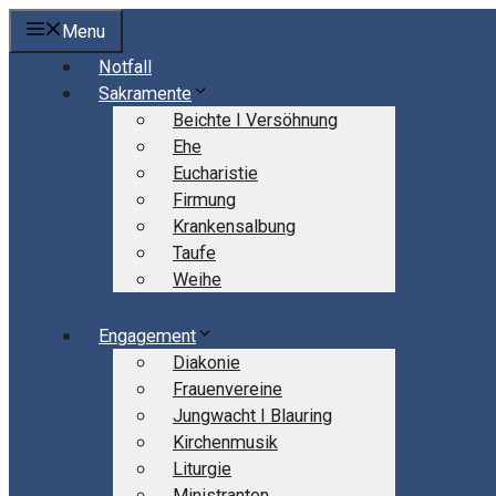
Springe
Menu
zum
Notfall
Inhalt
Sakramente
Beichte I Versöhnung
Ehe
Eucharistie
Firmung
Krankensalbung
Taufe
Weihe
Engagement
Diakonie
Frauenvereine
Jungwacht I Blauring
Kirchenmusik
Liturgie
Ministranten