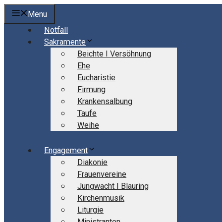
Springe
Menu
zum
Notfall
Inhalt
Sakramente
Beichte I Versöhnung
Ehe
Eucharistie
Firmung
Krankensalbung
Taufe
Weihe
Engagement
Diakonie
Frauenvereine
Jungwacht I Blauring
Kirchenmusik
Liturgie
Ministranten