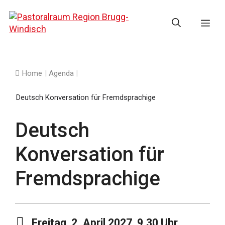
Springe
zum
Me
Inhalt
Home
|
Agenda
|
Deutsch Konversation für Fremdsprachige
Deutsch
Konversation für
Fremdsprachige
Freitag, 2. April 2027, 9.30 Uhr