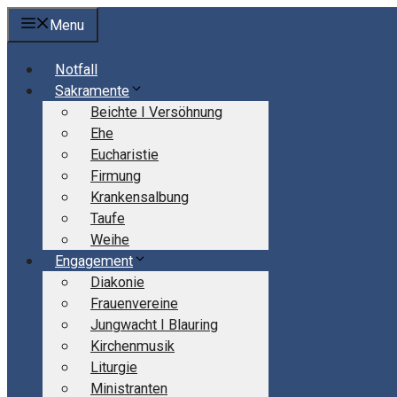
Springe
Menu
zum
Inhalt
Notfall
Sakramente
Beichte I Versöhnung
Ehe
Eucharistie
Firmung
Krankensalbung
Taufe
Weihe
Engagement
Diakonie
Frauenvereine
Jungwacht I Blauring
Kirchenmusik
Liturgie
Ministranten