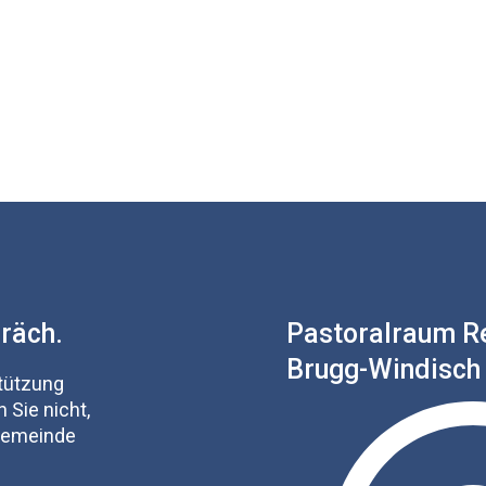
präch.
Pastoralraum R
Brugg-Windisch
stützung
 Sie nicht,
 Gemeinde