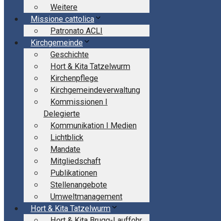
Weitere
Missione cattolica
Patronato ACLI
Kirchgemeinde
Geschichte
Hort & Kita Tatzelwurm
Kirchenpflege
Kirchgemeindeverwaltung
Kommissionen I
Delegierte
Kommunikation I Medien
Lichtblick
Mandate
Mitgliedschaft
Publikationen
Stellenangebote
Umweltmanagement
Hort & Kita Tatzelwurm
Hort & Kita Brugg-Lauffohr