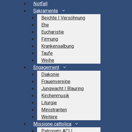
Springe
Notfall
zum
Sakramente
Inhalt
Beichte I Versöhnung
Ehe
Eucharistie
Firmung
Krankensalbung
Taufe
Weihe
Engagement
Diakonie
Frauenvereine
Jungwacht I Blauring
Kirchenmusik
Liturgie
Ministranten
Weitere
Missione cattolica
Patronato ACLI