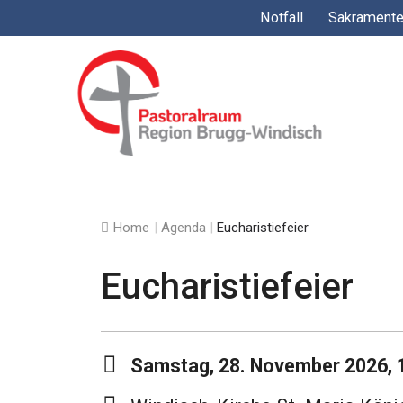
Springe
Notfall
Sakrament
zum
Inhalt
Home
|
Agenda
|
Eucharistiefeier
Eucharistiefeier
Samstag, 28. November 2026, 