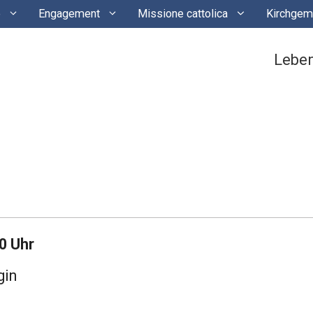
e
Engagement
Missione cattolica
Kirchgem
Lebe
30 Uhr
gin