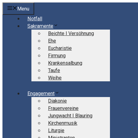
Springe
Menu
zum
Notfall
Inhalt
Sakramente
Beichte I Versöhnung
Ehe
Eucharistie
Firmung
Krankensalbung
Taufe
Weihe
Engagement
Diakonie
Frauenvereine
Jungwacht I Blauring
Kirchenmusik
Liturgie
Ministranten