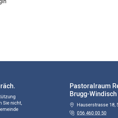
gin
präch.
Pastoralraum R
Brugg-Windisch
stützung
 Sie nicht,
Hauserstrasse 18, 
 Gemeinde
056 460 00 50