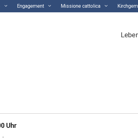
e
Engagement
Missione cattolica
Kirchgem
Lebe
00 Uhr