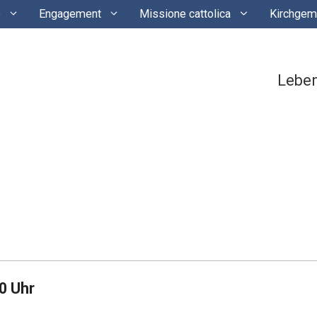
e
Engagement
Missione cattolica
Kirchgem
Lebe
00 Uhr