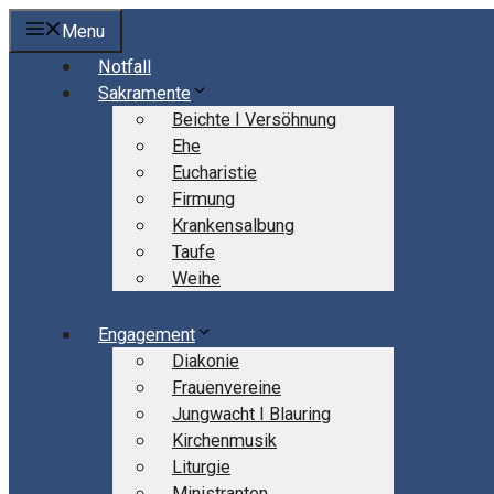
Springe
Menu
zum
Notfall
Inhalt
Sakramente
Beichte I Versöhnung
Ehe
Eucharistie
Firmung
Krankensalbung
Taufe
Weihe
Engagement
Diakonie
Frauenvereine
Jungwacht I Blauring
Kirchenmusik
Liturgie
Ministranten