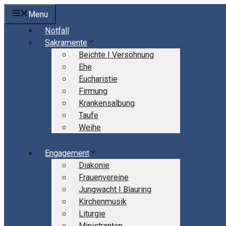
Springe
Menu
zum
Notfall
Inhalt
Sakramente
Beichte I Versöhnung
Ehe
Eucharistie
Firmung
Krankensalbung
Taufe
Weihe
Engagement
Diakonie
Frauenvereine
Jungwacht I Blauring
Kirchenmusik
Liturgie
Ministranten