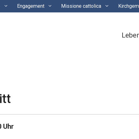
e
Engagement
Missione cattolica
Kirchgem
Lebe
tt
0 Uhr