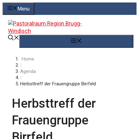
Springe
Menu
zum
Inhalt
Menü
Home
|
Agenda
|
Herbsttreff der Frauengruppe Birrfeld
Herbsttreff der
Frauengruppe
Birrfeld