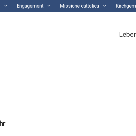
e
Engagement
Missione cattolica
Kirchgem
Lebe
hr