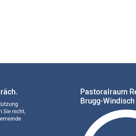
präch.
Pastoralraum R
Brugg-Windisch
stützung
 Sie nicht,
 Gemeinde