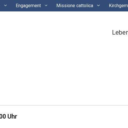
e
Engagement
Missione cattolica
Kirchgem
Lebe
00 Uhr