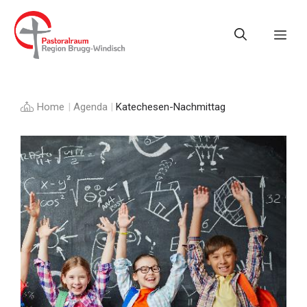
Springe
zum
Me
Inhalt
Home
|
Agenda
|
Katechesen-Nachmittag