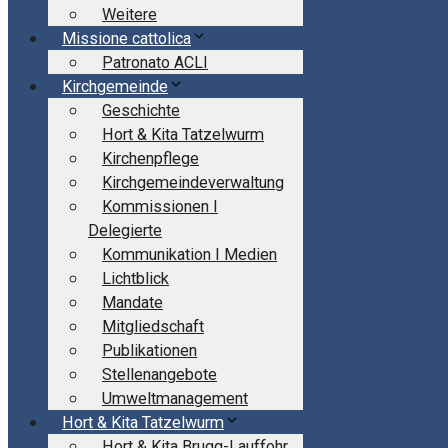
Weitere
Missione cattolica
Patronato ACLI
Kirchgemeinde
Geschichte
Hort & Kita Tatzelwurm
Kirchenpflege
Kirchgemeindeverwaltung
Kommissionen I
Delegierte
Kommunikation I Medien
Lichtblick
Mandate
Mitgliedschaft
Publikationen
Stellenangebote
Umweltmanagement
Hort & Kita Tatzelwurm
Hort & Kita Brugg-Lauffohr