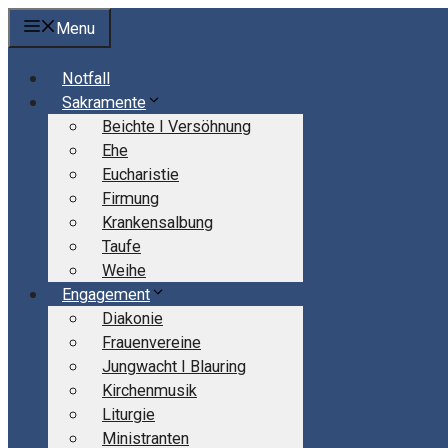
Springe
Menu
zum
Inhalt
Notfall
Sakramente
Beichte I Versöhnung
Ehe
Eucharistie
Firmung
Krankensalbung
Taufe
Weihe
Engagement
Diakonie
Frauenvereine
Jungwacht I Blauring
Kirchenmusik
Liturgie
Ministranten