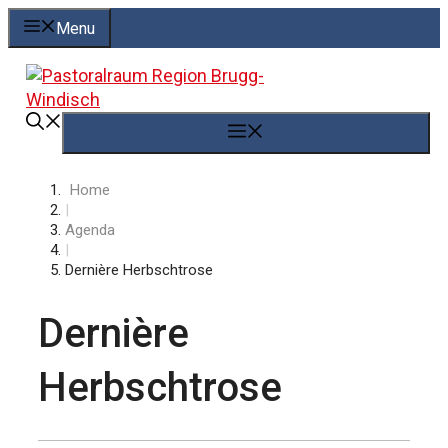
Springe
Menu
zum
Inhalt
Menü
Home
|
Agenda
|
Dernière Herbschtrose
Dernière
Herbschtrose